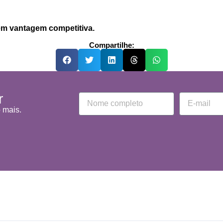
em vantagem competitiva.
Compartilhe:
r
o mais.